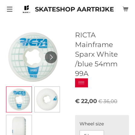
Ga
SKATESHOP AARTRIJKE
direct
naar
de
RICTA
hoofdinhoud
Mainframe
Sparx White
/blue 54mm
99A
!!!!!
€ 22,00
€ 36,00
Wheel size