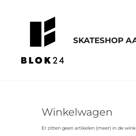
Ga
direct
naar
de
SKATESHOP AA
hoofdinhoud
Winkelwagen
Er zitten geen artikelen (meer) in de win