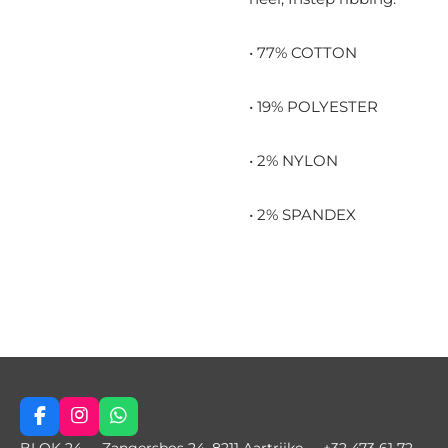
• 77% COTTON
• 19% POLYESTER
• 2% NYLON
• 2% SPANDEX
F
I
W
a
n
h