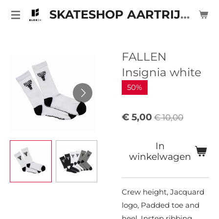
Ga
SKATESHOP AARTRIJKE
direct
naar
de
FALLEN
hoofdinhoud
Insignia white
50%
€ 5,00
€ 10,00
In
winkelwagen
Crew height, Jacquard
logo, Padded toe and
heel, Instep ribbing.