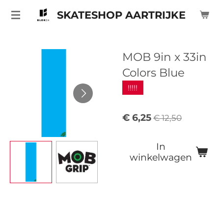
Ga
SKATESHOP AARTRIJKE
direct
naar
de
MOB 9in x 33in
hoofdinhoud
Colors Blue
!!!!!
€ 6,25
€ 12,50
In
winkelwagen