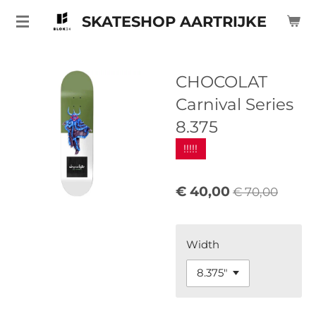
Ga
SKATESHOP AARTRIJKE
direct
naar
de
CHOCOLAT
hoofdinhoud
Carnival Series
8.375
!!!!!
€ 40,00
€ 70,00
Width