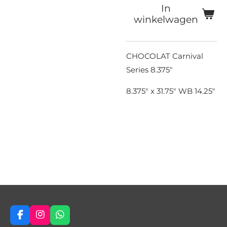
In
winkelwagen
CHOCOLAT Carnival
Series 8.375"
8.375" x 31.75" WB 14.25"
F
I
W