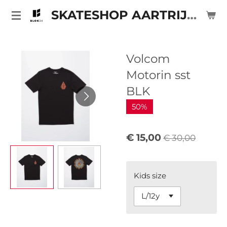
Ga
SKATESHOP AARTRIJKE
direct
naar
de
Volcom
hoofdinhoud
Motorin sst
BLK
50%
€ 15,00
€ 30,00
Kids size