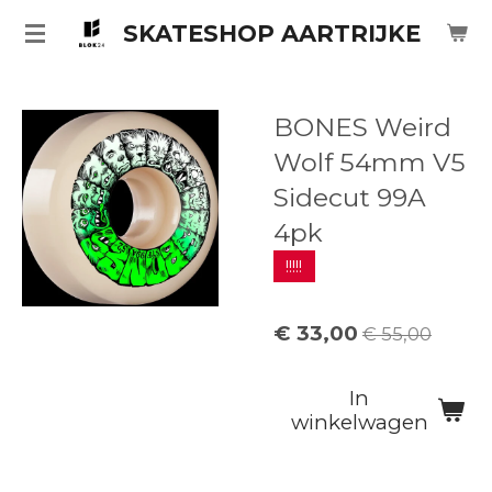
Ga
SKATESHOP AARTRIJKE
direct
naar
de
BONES Weird
hoofdinhoud
Wolf 54mm V5
Sidecut 99A
4pk
!!!!!
€ 33,00
€ 55,00
In
winkelwagen