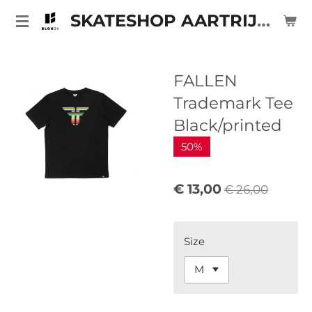
Ga
SKATESHOP AARTRIJKE
direct
naar
de
FALLEN
hoofdinhoud
Trademark Tee
Black/printed
50%
€ 13,00
€ 26,00
Size